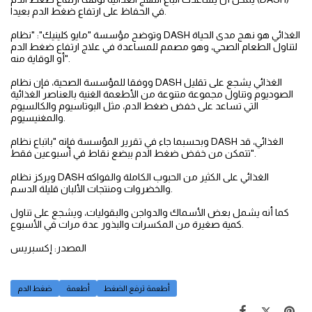
في الحفاظ على ارتفاع ضغط الدم بعيدا.
وتوضح مؤسسة "مايو كلينيك": "نظام DASH الغذائي هو نهج مدى الحياة
لتناول الطعام الصحي، وهو مصمم للمساعدة في علاج ارتفاع ضغط الدم
أو الوقاية منه".
ووفقا للمؤسسة الصحية، فإن نظام DASH الغذائي يشجع على تقليل
الصوديوم وتناول مجموعة متنوعة من الأطعمة الغنية بالعناصر الغذائية
التي تساعد على خفض ضغط الدم، مثل البوتاسيوم والكالسيوم
والمغنيسيوم.
وبحسبما جاء في تقرير المؤسسة فإنه "باتباع نظام DASH الغذائي، قد
تتمكن من خفض ضغط الدم ببضع نقاط في أسبوعين فقط".
ويركز نظام DASH الغذائي على الكثير من الحبوب الكاملة والفواكه
والخضروات ومنتجات الألبان قليلة الدسم.
كما أنه يشمل بعض الأسماك والدواجن والبقوليات، ويشجع على تناول
كمية صغيرة من المكسرات والبذور عدة مرات في الأسبوع.
المصدر: إكسبريس
أطعمة ترفع الضغط
أطعمة
ضغط الدم