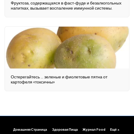
Фруктоза, содержащаяся в фаст-фуде и безалкогольных
напитках, вызывает воспаление иммунной системы.
Остерегайтесь ... зеленые и фиолетовые пятна от
картофеля «токсичны»
Домашняя Страница
Здоровая Пища
Журнал Food
Ещё