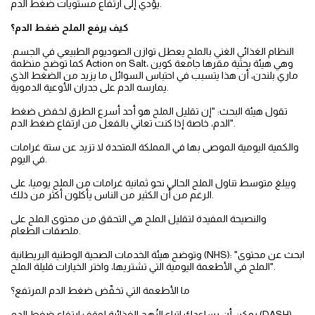
يؤدي إلى ارتفاع مستويات ضغط الدم.
كيف يرفع الملح ضغط الدم؟
النظام الغذائي الغني بالملح يعطل توازن الصوديوم الطبيعي في الجسم.
كما توضح منظمة Action on Salt، وهي هيئة بحثية مقرها جامعة كوين
ماري بلندن، أن هذا يتسبب في احتباس السوائل ما يزيد من الضغط الذي
يمارسه الدم على جدران الأوعية الدموية.
تقول هيئة البحث: "إن تقليل الملح هو أحد أسرع الطرق لخفض ضغط
الدم، خاصة إذا كنت تعاني بالفعل من ارتفاع ضغط الدم".
والكمية اليومية الموصى بها في المملكة المتحدة لا تزيد عن ستة غرامات
في اليوم.
ويبلغ متوسط تناول الملح الحالي نحو ثمانية غرامات من الملح يوميا، على
الرغم من أن الكثير من الناس يأكلون أكثر من ذلك.
والنصيحة المفيدة لتقليل الملح هي التحقق من محتوى الملح على
ملصقات الطعام.
وتوضح هيئة الخدمات الصحية الوطنية البريطانية (NHS): "ابحث عن محتوى
الملح في الأطعمة اليومية التي تشتريها، واختر الخيارات قليلة الملح".
ما الأطعمة التي تخفّض ضغط الدم المرتفع؟
يمكن أن يساعدك اتباع النُهج الغذائية لوقف ارتفاع ضغط الدم (DASH)