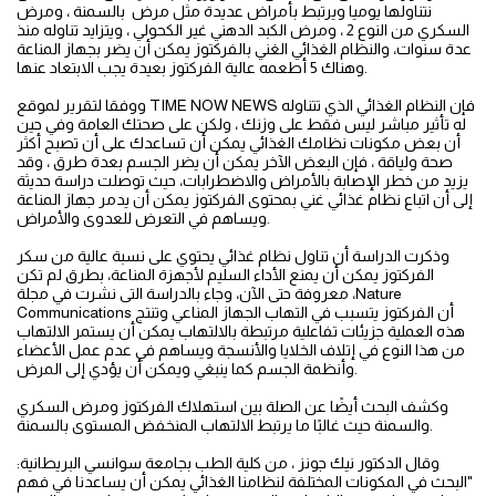
نتناولها يوميا ويرتبط بأمراض عديدة مثل مرض بالسمنة ، ومرض
السكري من النوع 2 ، ومرض الكبد الدهني غير الكحولي ، ويتزايد تناوله منذ
عدة سنوات، والنظام الغذائي الغني بالفركتوز يمكن أن يضر بجهاز المناعة
وهناك 5 أطعمه عالية الفركتوز بعيدة يجب الابتعاد عنها.
ووفقا لتقرير لموقع TIME NOW NEWS فإن النظام الغذائي الذي تتناوله
له تأثير مباشر ليس فقط على وزنك ، ولكن على صحتك العامة وفي حين
أن بعض مكونات نظامك الغذائي يمكن أن تساعدك على أن تصبح أكثر
صحة ولياقة ، فإن البعض الآخر يمكن أن يضر الجسم بعدة طرق ، وقد
يزيد من خطر الإصابة بالأمراض والاضطرابات، حيث توصلت دراسة حديثة
إلى أن اتباع نظام غذائي غني بمحتوى الفركتوز يمكن أن يدمر جهاز المناعة
ويساهم في التعرض للعدوى والأمراض.
وذكرت الدراسة أن تناول نظام غذائي يحتوي على نسبة عالية من سكر
الفركتوز يمكن أن يمنع الأداء السليم لأجهزة المناعة، بطرق لم تكن
معروفة حتى الآن، وجاء بالدراسة التى نشرت في مجلة ،Nature
Communications أن الفركتوز يتسبب في التهاب الجهاز المناعي وتنتج
هذه العملية جزيئات تفاعلية مرتبطة بالالتهاب يمكن أن يستمر الالتهاب
من هذا النوع في إتلاف الخلايا والأنسجة ويساهم في عدم عمل الأعضاء
وأنظمة الجسم كما ينبغي ويمكن أن يؤدي إلى المرض.
وكشف البحث أيضًا عن الصلة بين استهلاك الفركتوز ومرض السكري
والسمنة حيث غالبًا ما يرتبط الالتهاب المنخفض المستوى بالسمنة.
وقال الدكتور نيك جونز ، من كلية الطب بجامعة سوانسي البريطانية:
"البحث في المكونات المختلفة لنظامنا الغذائي يمكن أن يساعدنا في فهم