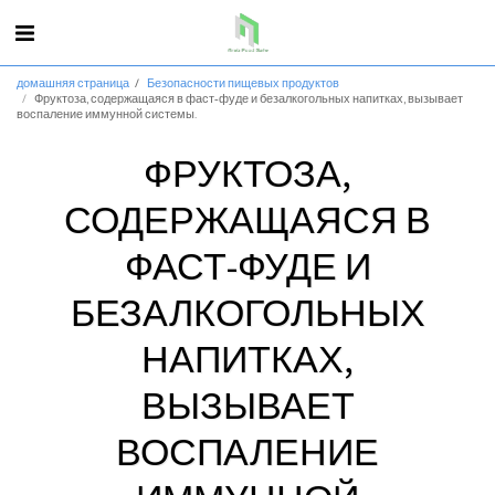
домашняя страница
Безопасности пищевых продуктов
Фруктоза, содержащаяся в фаст-фуде и безалкогольных напитках, вызывает
воспаление иммунной системы.
ФРУКТОЗА,
СОДЕРЖАЩАЯСЯ В
ФАСТ-ФУДЕ И
БЕЗАЛКОГОЛЬНЫХ
НАПИТКАХ,
ВЫЗЫВАЕТ
ВОСПАЛЕНИЕ