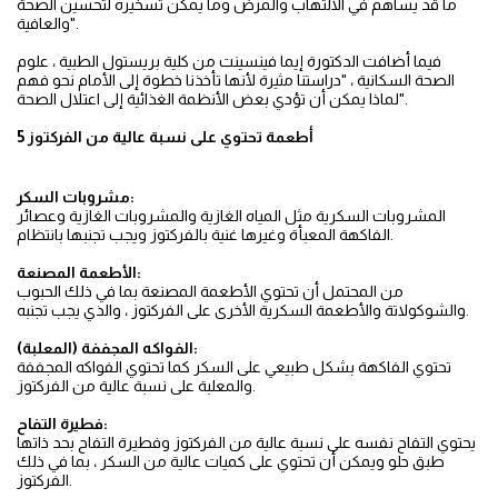
ما قد يساهم في الالتهاب والمرض وما يمكن تسخيره لتحسين الصحة
والعافية".
فيما أضافت الدكتورة إيما فينسينت من كلية بريستول الطبية ، علوم
الصحة السكانية ، "دراستنا مثيرة لأنها تأخذنا خطوة إلى الأمام نحو فهم
لماذا يمكن أن تؤدي بعض الأنظمة الغذائية إلى اعتلال الصحة".
5 أطعمة تحتوي على نسبة عالية من الفركتوز
مشروبات السكر:
المشروبات السكرية مثل المياه الغازية والمشروبات الغازية وعصائر
الفاكهة المعبأة وغيرها غنية بالفركتوز ويجب تجنبها بانتظام.
الأطعمة المصنعة:
من المحتمل أن تحتوي الأطعمة المصنعة بما في ذلك الحبوب
والشوكولاتة والأطعمة السكرية الأخرى على الفركتوز ، والذي يجب تجنبه.
الفواكه المجففة (المعلبة):
تحتوي الفاكهة بشكل طبيعي على السكر كما تحتوي الفواكه المجففة
والمعلبة على نسبة عالية من الفركتوز.
فطيرة التفاح:
يحتوي التفاح نفسه على نسبة عالية من الفركتوز وفطيرة التفاح بحد ذاتها
طبق حلو ويمكن أن تحتوي على كميات عالية من السكر ، بما في ذلك
الفركتوز.