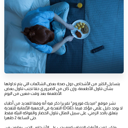
يتساءل الكثير من الأشخاص حول صحة بعض الشائعات التي يتم تداولها
بشأن تناول الأطعمة، وإن كان من الضروري حقا تجنب تناول بعض
الأطعمة بعد وقت معين من اليوم.
نشر موقع "ميديك فوروم" تقريرا ذكر فيه أنه وفقا للعديد من أطباء
التغذية في الجمعية الألمانية للتغذية (DGE)، لا يوجد دليل علمي مؤكد فيما
يتعلق بالحد الزمني، على سبيل المثال تناول الخضار والفواكه النيئة فقط
حتى الساعة 2 ظهرا.
ولكن لفت الأطباء الانتباه بكونه يجب على الأشخاص الذين يعانون من