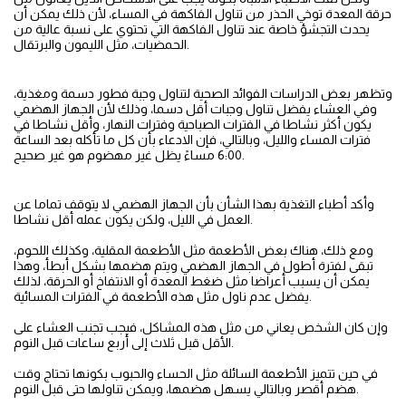
حرقة المعدة توخي الحذر من تناول الفاكهة في المساء، لأن ذلك يمكن أن
يحدث التجشؤ خاصة عند تناول الفاكهة التي تحتوي على نسبة عالية من
الحمضيات، مثل الليمون والبرتقال.
وتظهر بعض الدراسات الفوائد الصحية لتناول وجبة فطور دسمة ومغذية،
وفي العشاء يفضل تناول وجبات أقل دسما، وذلك لأن الجهاز الهضمي
يكون أكثر نشاطا في الفترات الصباحية وفترات النهار، وأقل نشاطا في
فترات المساء والليل، وبالتالي، فإن الادعاء بأن كل ما تأكله بعد الساعة
6:00 مساءً يظل غير مهضوم هو غير صحيح.
وأكد أطباء التغذية بهذا الشأن بأن الجهاز الهضمي لا يتوقف تماما عن
العمل في الليل، ولكن يكون عمله أقل نشاطا.
ومع ذلك، هناك بعض الأطعمة مثل الأطعمة المقلية، وكذلك اللحوم،
تبقى لفترة أطول في الجهاز الهضمي ويتم هضمها بشكل أبطأ، وهذا
يمكن أن يسبب أعراضا مثل ضغط المعدة أو الانتفاخ أو الحرقة، لذلك
يفضل عدم ناول مثل هذه الأطعمة في الفترات المسائية.
وإن كان الشخص يعاني من مثل هذه المشاكل، فيجب تجنب العشاء على
الأقل قبل ثلاث إلى أربع ساعات قبل النوم.
في حين تتميز الأطعمة السائلة مثل الحساء والحبوب بكونها تحتاج وقت
هضم أقصر وبالتالي يسهل هضمها، ويمكن تناولها حتى قبل النوم.