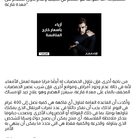
معدة فارغة".
من ناحية أخرى، فإن تناول الحمضيات له أيضًا مزايا معينة لعمل الأمعاء،
لأنه في حالة عدم وجود أمراض وموانع أخرى، فإن شرب عصير الحمضيات
المخفف بالماء على معدة فارغة، سيعزز الهضم وهو علاج جيد للإمساك.
وأكدت أن القاعدة العامة لتناول أي فاكهة هي كمية تصل إلى 400 غرام
في اليوم. لذلك، يجب أن تفكر دائمًا في عدد ثمرات البرتقال الذي يمكنك
تناولها يوميًا، بما في ذلك الفواكه أو الخضروات الأخرى. ونصحت ديانوفا
بتذكر ملاحظة الفلاسفة: أي منتج يمكن أن يصبح دواءً وسمًا للشخص
الذي يتناوله. والجرعة والكمية فقط هي التي تحدد ما يمكن أن ينتهي به
الأمر.