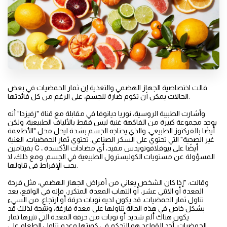
قالت اختصاصية الجهاز الهضمي والتغذية إن ثمار الحمضيات في بعض
الحالات يمكن أن تكوم ضارة للجسم، على الرغم من كل فائدتها.
وأشارت الطبيبة الروسية، نوريا ديانوفا في مقابلة مع قناة "زفيزدا" أنه
يوجد مجموعة كبيرة من الفاكهة غنية ليس فقط بالألياف الطبيعية، ولكن
أيضًا بالفركتوز الطبيعي، والذي يحتاجه الجسم بشدة ليحل محل "الأطعمة
غير الصحية" التي تحتوي على السكر الصناعي. تحتوي ثمار الحمضيات، الغنية
بفيتامين C ، أيضًا على بيوفلافونويدس مفيد، أي مضادات الأكسدة
المسؤولة عن مستويات الكوليسترول الطبيعية في الجسم. ومع ذلك، لا
يجب الإفراط في تناولها.
وقالت: "إذا كان الشخص يعاني من أمراض الجهاز الهضمي، مثل قرحة
المعدة أو الاثني عشر، أو التهاب المعدة المتكرر، فإنه في الواقع، بعد
تناول ثمار الحمضيات، قد يكون لديه نوبات حرقة أو ارتجاع. من السيء
بشكل خاص في هذه الحالة تناولها على معدة فارغة، ونتيجة لذلك قد
يكون هناك ألم شديد أو نوبات من حرقة المعدة التي تثيرها ثمار
الحمضيات. أحد القواعد هو التحكم في كميتها وعدم تناول الطعام على