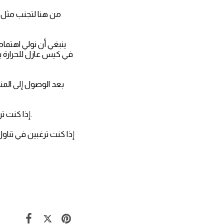
من هنا لتجنب مثل 
في كيس عازل للحرارة ي
3- إذا كنت ترغبين في تناول اللحم المفروم نيئا لا بد من استهلاكه مباشرة بعد عملية «الفرم» ودون تأخير.