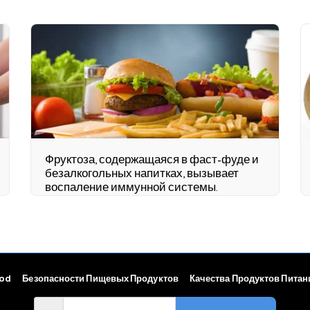
Фруктоза, содержащаяся в фаст-фуде и
безалкогольных напитках, вызывает
воспаление иммунной системы.
ood
Безопасности Пищевых Продуктов
Качества Продуктов Питан