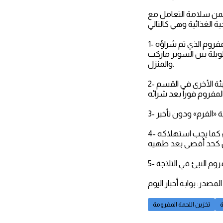
ضمن سلامة التعامل مع
1- ينبغي أن نولي اهتماماً كبيراً لدوام سلسلة التبريد، حيث ينبغي أثناء النقل أن يتم تخزين اللحم المفروم الذي تم شراؤه
يلة بين السوبر ماركت
والمنزل.
2- بعد الوصول إلى المنزل، ينبغي وضع اللحم المفروم في وعاء منفصل وبعيد عن المنتجات النيئة الأخرى في القسم
4- إذا كنت ترغبين في تناول اللحم المفروم مطهياً، ينبغي عندئذ طهيه في أسرع وقت بعد الشراء كما يجب استهلاكه
المصدر: بوابة أخبار اليوم
ة
تخزين اللحمة المفرومة