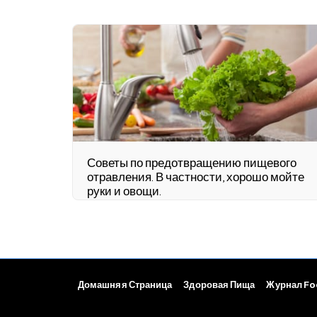
Советы по предотвращению пищевого
отравления. В частности, хорошо мойте
руки и овощи.
Домашняя Страница
Здоровая Пища
Журнал F