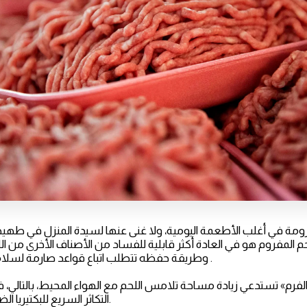
ومة في أغلب الأطعمة اليومية، ولا غنى عنها لسيدة المنزل في طهيه
 المفروم هو في العادة أكثر قابلية للفساد من الأصناف الأخرى من ال
وطريقة حفظه تتطلب اتباع قواعد صارمة لسلامة أسرتك من الأمراض .
لفرم» تستدعي زيادة مساحة تلامس اللحم مع الهواء المحيط، بالتالي، ف
التكاثر السريع للبكتيريا الضارة الموجودة في اللحوم.