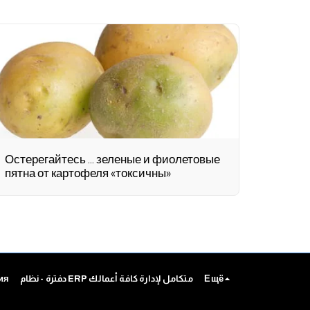
Остерегайтесь ... зеленые и фиолетовые
пятна от картофеля «токсичны»
Ещё
دفترة - نظام ERP متكامل لإدارة كافة أعمالك
ия