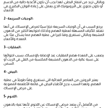
وبالتالي تزيد من انتفاخ البطن، لهذا يجب أن تكون الأغذية خالية من الدسم
أو تكون تحتوي على البروبيوتيك الذي يعمل على إعادة التوازن البكتيري في
الأمعاء.
2- الوجبات السريعة:
يرجع السبب في أن الوجبات السريعة خيارا سيئا لمرضى الإمساك، في أنها
تفتقد للألياف المسهلة لعملية الهضم وكذلك احتواءها الكثير من الدهون
المشبعة وبالتالي تستغرق وقتا كبيرا في عملية الهضم مما يشكل عبئا على
المعدة والأمعاء.
3- المقليات:
يصعب على المعدة هضم المقليات عند الإصابة بالإمساك، بسبب احتوائها
على نسبة عالية من الدهون المشبعة المكتسبة من القلي في الزيت أو
السمن.
4- البيض:
يعتبر البروتين من العناصر الغذائية التي تستغرق وقتًا طويلًا في عملية
الهضم، ولهذا السبب، يدرج الأطباء البيض في قائمة الأطعمة الممنوعة
على مرضى الإمساك.
5- اللحوم:
من الأفضل أن يبتعد مرضى الإمساك عن اللحوم، لأنها غنية بالدهون