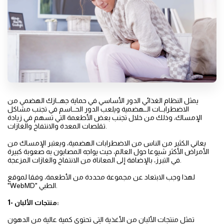
يمثل النظام الغذائي الدور الأساسي في حماية جهــازك الهضمي من
الاضطرابــات الــهضمية ويلعب الدور الحــاسم في تجنب مشاكل
الإمساك، وذلك من خلال تجنب بعض الأطعمة التي تسهم في زيادة
تقلصات المعدة والانتفاخ والغازات.
يعاني الكثير من الناس من الاضطرابات الهضمية، ويعتبر الإمساك من
الأمراض الأكثر شيوعا حول العالم، حيث يواجه المصابون به صعوبة كبيرة
في التبرز، بالإضافة إلى المعاناة من الانتفاخ والغازات المزعجة.
لهذا وجب الابتعاد عن مجموعة محددة من الأطعمة، وفقا لموقع
"WebMD" الطبي.
1- منتجات الألبان:
تمثل منتجات الألبان من الأغذية التي تحتوي كمية عالية من الدهون