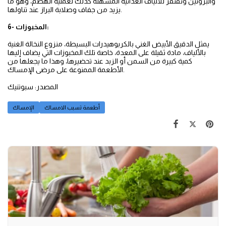
والبروتين وتفتقر للألياف الغذائية المسهلة كذلك لعملية الهضم، وهو ما
يزيد من جفاف وصلابة البراز عند تناولها.
6- المخبوزات:
يمثل الدقيق الأبيض الغني بالكربوهيدرات البسيطة، منزوع النخالة الغنية
بالألياف، مادة ثقيلة على المعدة، خاصة تلك المخبوزات التي يضاف إليها
كمية كبيرة من السمن أو الزبد عند تحضيرها، وهذا ما يجعلها من
الأطعمة الممنوعة على مرضى الإمساك.
المصدر: سبوتنيك
أطعمة تسبب الامساك
الإمساك