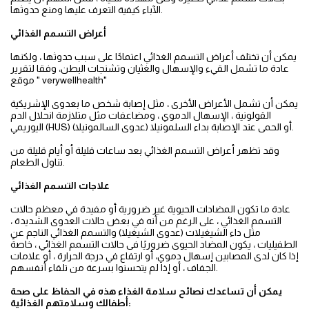
الآباء كيفية التعرف عليها ومنع حدوثها.
أعراض التسمم الغذائي
يمكن أن تختلف أعراض التسمم الغذائي اعتمادًا على سبب حدوثها ، ولكنها
عادة ما تشمل القيء والإسهال والغثيان وتشنجات البطن، وفقا لتقرير
موقع " verywellhealth"
يمكن أن تشمل الأعراض الأخرى ، مثل إصابة شخص ما بعدوى الإشريكية
القولونية ، الإسهال الدموي ، ومضاعفات مثل متلازمة انحلال الدم
اليوريمي (HUS) أو الحمى عند الإصابة بداء السلمونيلا (عدوى السالمونيلا).
وقد تظهر أعراض التسمم الغذائي بعد ساعات قليلة أو أيام قليلة من
تناول الطعام.
علاجات التسمم الغذائي
عادة ما تكون المضادات الحيوية غير ضرورية أو مفيدة في معظم حالات
التسمم الغذائي ، على الرغم من أنه في بعض حالات العدوى الشديدة ،
مثل داء الشيغيلات (عدوى الشيغيلا) والتسمم الغذائي الناجم عن
الطفيليات ، يكون المضاد الحيوى ضروريًا فى حالات التسمم الغذائي ، خاصةً
إذا كان لدى المصابين إسهال دموي، أو ارتفاع في درجة الحرارة ، أو علامات
الجفاف ، أو إذا لم يتحسنوا بسرعة من تلقاء أنفسهم.
يمكن أن تساعدك نصائح سلامة الغذاء هذه في الحفاظ على صحة
أطفالك وسلامتهم الغذائية: