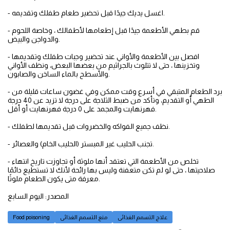
- اغسل يديك جيدًا قبل تحضير طعام طفلك وتقديمه.
- قم بطهي الأطعمة جيدًا قبل إطعامها لأطفالك ، وخاصة اللحوم
والدواجن والبيض.
- افصل بين الأطعمة والأواني عند تحضير وجبات طفلك وتقديمها
وتخزينها ، حتى لا تتلوث بالجراثيم من بعضها البعض، ونظف الأواني
والأسطح بالماء الساخن والصابون.
- برد الطعام المتبقي في أسرع وقت ممكن وفي غضون ساعات قليلة من
الطهي أو التقديم، وتأكد من ضبط الثلاجة على درجة لا تزيد عن 40 درجة
فهرنهايت والمجمد على 0 درجة فهرنهايت أو أقل.
- نظف جميع الفواكه والخضروات قبل تقديمها لطفلك.
- تجنب الحليب غير المبستر (الحليب الخام) والعصائر.
- تخلص من الأطعمة التي تعتقد أنها ملوثة أو تجاوزت تاريخ انتهاء
صلاحيتها ، حتى لو لم تكن متعفنة وليس بها رائحة لأنك لا تستطيع دائمًا
معرفة متى يكون الطعام ملوثًا.
المصدر: اليوم السابع
علاج التسمم الغذائى
منع التسمم الغذائى
Food poisoning