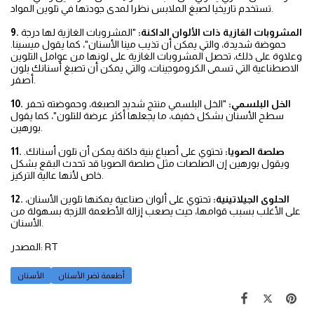
تستخدم تاريخيا لصبغ الملابس نظرا لمدى جودتها في تلوين المواد.
9. المشروبات الغازية ذات الألوان الداكنة:
"المشروبات الغازية لها درجة
حموضة شديدة، والتي يمكن أن تذيب مينا الأسنان"، كما يقول ميسينا.
وعلاوة على ذلك، تحصل المشروبات الغازية على لونها من عوامل التلوين
الاصطناعية التي تسمى الكروموجينات، والتي يمكن أن تصبغ أسنانك بلون
أصفر.
10. الخل البلسمي:
"الخل البلسمي منتج شديد الصبغة، وحموضته تحفر
سطح الأسنان بشكل خفيف، ما يجعلها أكثر عرضة للتلون"، كما يقول
بورهين.
11. صلصة الصويا:
تحتوي على أصباغ بنية داكنة يمكن أن تلون أسنانك.
ويقول بورهين إن الصلصات مثل صلصة الصويا قد تحدث البقع بشكل
خاص لأنها عالية التركيز.
12. الحلوى الجيلاتينية:
تحتوي على ألوان صناعية يمكنها تلوين الأسنان،
على الأغلب بسبب قوامها، حيث يصعب إزالة الأطعمة اللزجة بسهولة من
الأسنان.
المصدر: RT
أطعمة تضر الأسنان
الأسنان