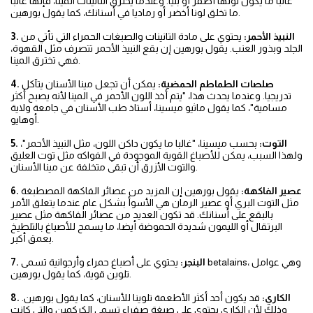
غالبا ما يكون لونها أصفر أو بنيا. وعندما يخترق التانينات المينا، فإنها غالبا
ما تخلق لونا أخضر أو رماديا في أسنانك، كما يقول بورهين.
3. النبيذ الأحمر:
يحتوي على مادة التانينات والصبغات الحمراء التي تأتي من
الجلد وبذور العنب. يقول بورهين إن بقع النبيذ الأحمر تتصرف مثل القهوة،
فهي تخترق المينا.
4. صلصات الطماطم الحمضية:
يمكن أن تجعل مينا الأسنان يتآكل
تدريجيا. وعندما يحدث هذا، "يتم أخذ اللون الأحمر في المينا لأنه يصبح أكثر
مسامية"، كما يقول ماثيو ميسينا، أستاذ طب الأسنان في جامعة ولاية
أوهايو.
5. التوت:
بحسب ميسينا، "غالبا ما يكون داكن اللون، مثل النبيذ الأحمر"،
ولهذا السبب، يمكن للأصباغ القوية الموجودة في الفواكه مثل توت العليق
والتوت الأزرق أن تبقى متخلفة عن مينا الأسنان.
6. عصير الفاكهة:
يقول بورهين إن المزيد من عصائر الفاكهة المصطبغة
مثل التوت البري أو عصير الرمان هي الأسوأ بشكل عام عندما يتعلق الأمر
بالبقع على أسنانك. قد تكون العديد من عصائر الفاكهة مثل عصير
البرتقال أو الليمون شديدة الحموضة أيضا، ما يسمح للأصباغ بالتلطيخ
بعمق أكبر.
7. البنجر:
يحتوي على أصباغ حمراء وأرجوانية تسمى betalains، وهي عوامل
تلوين قوية، كما يقول بورهين.
8. الكاري:
قد يكون أحد أكثر الأطعمة تلوينا للأسنان، كما يقول بورهين.
وذلك لأن الكاري يحتوي على صبغة صفراء تسمى الكركمين والتي كانت