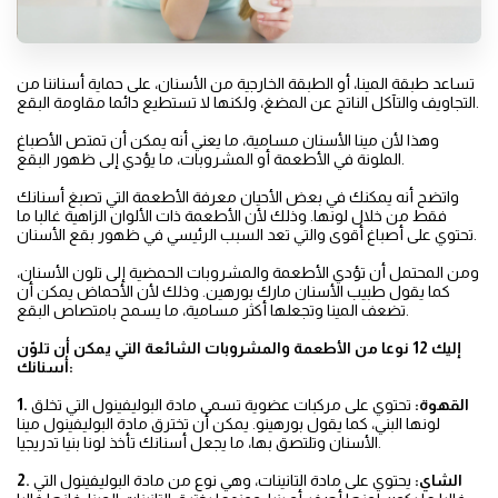
تساعد طبقة المينا، أو الطبقة الخارجية من الأسنان، على حماية أسناننا من
التجاويف والتآكل الناتج عن المضغ، ولكنها لا تستطيع دائما مقاومة البقع.
وهذا لأن مينا الأسنان مسامية، ما يعني أنه يمكن أن تمتص الأصباغ
الملونة في الأطعمة أو المشروبات، ما يؤدي إلى ظهور البقع.
واتضح أنه يمكنك في بعض الأحيان معرفة الأطعمة التي تصبغ أسنانك
فقط من خلال لونها. وذلك لأن الأطعمة ذات الألوان الزاهية غالبا ما
تحتوي على أصباغ أقوى والتي تعد السبب الرئيسي في ظهور بقع الأسنان.
ومن المحتمل أن تؤدي الأطعمة والمشروبات الحمضية إلى تلون الأسنان،
كما يقول طبيب الأسنان مارك بورهين. وذلك لأن الأحماض يمكن أن
تضعف المينا وتجعلها أكثر مسامية، ما يسمح بامتصاص البقع.
إليك 12 نوعا من الأطعمة والمشروبات الشائعة التي يمكن أن تلوّن
أسنانك:
1. القهوة:
تحتوي على مركبات عضوية تسمى مادة البوليفينول التي تخلق
لونها البني، كما يقول بورهينو. يمكن أن تخترق مادة البوليفينول مينا
الأسنان وتلتصق بها، ما يجعل أسنانك تأخذ لونا بنيا تدريجيا.
2. الشاي:
يحتوي على مادة التانينات، وهي نوع من مادة البوليفينول التي