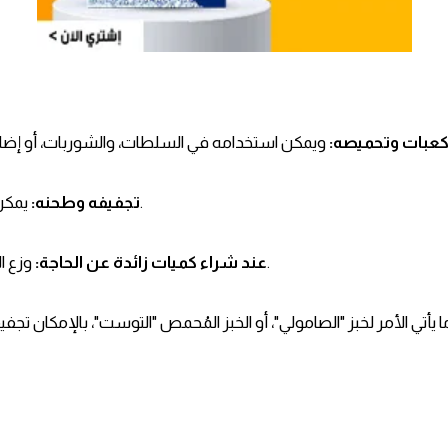
مكعبات وتحميصه
يمكن استخدامه كبقسماط.
تجفيفه وطحنه:
وزع الخبز في أكياس لتجميده.
عند شراء كميات زائدة عن الحاجة: