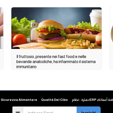
Il fruttosio, presente nei fast food e nelle
bevande analcoliche, ha infiammato il sistema
immunitario
 Sicurezza Alimentare
Qualità Del Cibo
دفترة - نظام ERP 
Iscriviti