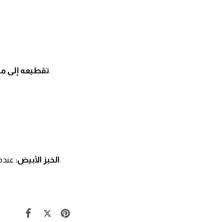
ويمكن استخدامه في السلطات، والشوربات، أو إضافة بعض النكهات عليه.
تقطيعه إلى :
عندما يأتي الأمر لخبز "الصامولي"، أو الخبز المُحمص "التوست"، بالإمكان تجفيفه ليصبح مثل الشابورة.
الخبز الأبيض: