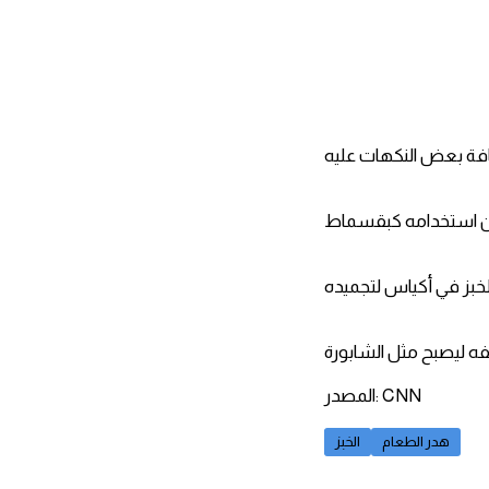
المصدر: CNN
هدر الطعام
الخبز