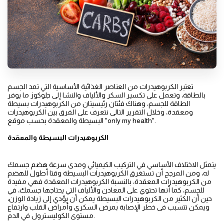
تعتبر الكربوهيدرات من العناصر الغذائية الأساسية التي تمد الجسم
بالطاقة، وتعمل على تكسير السكر والألياف والنشا إلى جلوكوز ما يوفر
الطاقة للجسم، وهناك فئتان رئيسيتان من الكربوهيدرات بسيطة
ومعقدة، وخلال التقرير التالى نتعرف على الفرق بين الكربوهيدرات
البسيطة والمعقدة بحسب موقع "only my health".
الكربوهيدرات البسيطة والمعقدة
يتمثل الاختلاف الأساسي في التركيب الكيميائي ومدى سرعة هضم جسمك
له، ومن المرجح أن تستغرق الكربوهيدرات البسيطة وقتا أطول للهضم
من الكربوهيدرات المعقدة، بالنسبة الكربوهيدرات المعقدة فهي مفيدة
للجسم، كما أنها تحتوي على المعادن والألياف التي يحتاجها جسمك، في
حين أن الكثير من الكربوهيدرات البسيطة يمكن أن يؤدي إلى زيادة الوزن،
ويمكن تتسبب فى خطر الإصابة بمرض السكري وأمراض القلب وارتفاع
مستوى الكوليسترول في الدم.