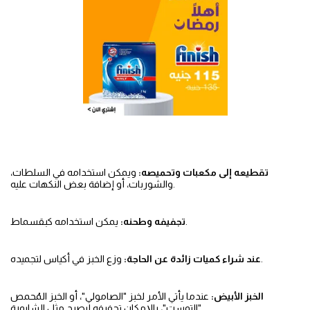
تقطيعه إلى مكعبات وتحميصه:
ويمكن استخدامه في السلطات،
والشوربات، أو إضافة بعض النكهات عليه.
يمكن استخدامه كبقسماط.
تجفيفه وطحنه:
وزع الخبز في أكياس لتجميده.
عند شراء كميات زائدة عن الحاجة:
الخبز الأبيض:
عندما يأتي الأمر لخبز "الصامولي"، أو الخبز المُحمص
"التوست"، بالإمكان تجفيفه ليصبح مثل الشابورة.