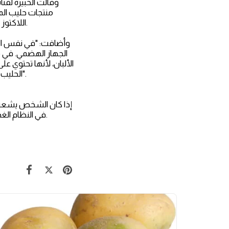
وقالت الخبيرة لقن
منتجات حليب الما
اللاكتوز في جسم الإنسان بالكمية المناسبة، وهو إنزيم يكسر سكر الحليب، يمكنك أيضًا العثور على بديل.
وأضافت: "في نفس الو
الجهاز الهضمي. في مث
الألبان، لأنها تحتوي ع
الحليب المخمر، فيمكن تجربة بديل على شكل حليب خالٍ من اللاكتوز أو تناول أدوية تحتوي على اللاكتوز".
إذا كان الشخص يشعر ب
في النظام الغذائي. ونصحت أنه يمكن تحديد قائمة الأطعمة المسموح بها عن طريق الاحتفاظ بمفكرة طعام.