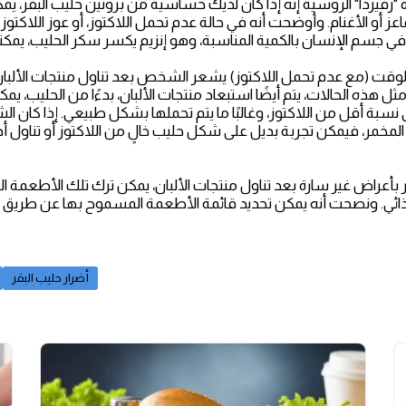
اة "زفيزدا" الروسية إنه إذا كان لديك حساسية من بروتين حليب البقر، 
عز أو الأغنام. وأوضحت أنه في حالة عدم تحمل اللاكتوز، أو عوز اللاكتوز 
قت (مع عدم تحمل اللاكتوز) يشعر الشخص بعد تناول منتجات الألب
ل هذه الحالات، يتم أيضًا استبعاد منتجات الألبان، بدءًا من الحليب، ي
لى نسبة أقل من اللاكتوز، وغالبًا ما يتم تحملها بشكل طبيعي. إذا كان
أعراض غير سارة بعد تناول منتجات الألبان، يمكن ترك تلك الأطعمة 
أضرار حليب البقر