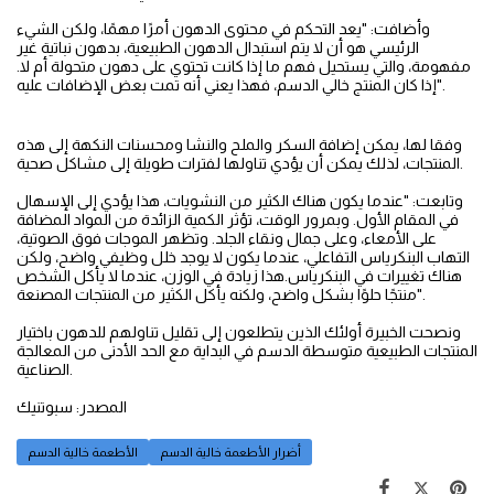
وأضافت: "يعد التحكم في محتوى الدهون أمرًا مهمًا، ولكن الشيء
الرئيسي هو أن لا يتم استبدال الدهون الطبيعية، بدهون نباتية غير
مفهومة، والتي يستحيل فهم ما إذا كانت تحتوي على دهون متحولة أم لا.
إذا كان المنتج خالي الدسم، فهذا يعني أنه تمت بعض الإضافات عليه".
وفقا لها، يمكن إضافة السكر والملح والنشا ومحسنات النكهة إلى هذه
المنتجات، لذلك يمكن أن يؤدي تناولها لفترات طويلة إلى مشاكل صحية.
وتابعت: "عندما يكون هناك الكثير من النشويات، هذا يؤدي إلى الإسهال
في المقام الأول. وبمرور الوقت، تؤثر الكمية الزائدة من المواد المضافة
على الأمعاء، وعلى جمال ونقاء الجلد. وتظهر الموجات فوق الصوتية،
التهاب البنكرياس التفاعلي، عندما يكون لا يوجد خلل وظيفي واضح، ولكن
هناك تغييرات في البنكرياس.هذا زيادة في الوزن، عندما لا يأكل الشخص
منتجًا حلوًا بشكل واضح، ولكنه يأكل الكثير من المنتجات المصنعة".
ونصحت الخبيرة أولئك الذين يتطلعون إلى تقليل تناولهم للدهون باختيار
المنتجات الطبيعية متوسطة الدسم في البداية مع الحد الأدنى من المعالجة
الصناعية.
المصدر: سبوتنيك
أضرار الأطعمة خالية الدسم
الأطعمة خالية الدسم