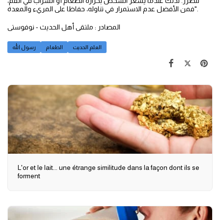
للضرر. لذلك عندما يشعر الشخص بحرارة الطعام أو الشراب في الفم،
فمن الأفضل عدم الاستمرار في تناوله، حفاظا على المريء والمعدة".
المصادر : ملتقى أهل الحديث - نوفوستى
العلم الحديث
الطعام
رسول الله
L'or et le lait... une étrange similitude dans la façon dont ils se
forment