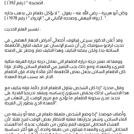
الصحيحة " ( رقم 392 ) ] .
وكان أبو هريرة – رضي الله عنه – يقول : " لا يؤكل طعام حتى يذهب بخاره
" . [ رواه البيهقي وصححه الألباني في " الإرواء " ( رقم 1978 ) ] .
تفسير العلم الحديث :
وقد أعلن الدكتور سيرغي فيالوف، أخصائي أمراض الجهاز الهضمي، في
حديث لراديو سبوتنيك، إلى أن جسم الإنسان غير مكيف لتناول الأطعمة
الساخنة جدا، ولكن يمكنه التكيف. وهذا التكيف ضار وخطر على الصحة.
ووفقا له، تعتبر درجة حرارة الطعام التي تعادل درجة حرارة الغرفة مثالية
للمريء والمعدة، ومع ذلك يجب التمييز بين الطعام الساخن والحار. فإذا
كان الطعام الساخن يجعل بعض الأطعمة أكثر فائدة ولذة، فإن الطعام
الحار، قد يسبب قرحة المعدة.
وقال محذرا، "إذا كان الشخص يتناول الطعام الحار دائما، فإنه يتكيف مع
هذا الاحساس، لذلك ينخفض مستوى إحساسه، ويفقد تدريجيا القدرة على
تحديد مدى سخونة الطعام، ما يؤدي مع مرور الوقت، إلى التهاب في
المعدة الذي يتطور إلى القرحة".
وأضاف موضحا، "إذا وضع الشخص ملعقة طعام في فمه أو رشفة من
الماء الساخن، وشعر بحرارتها، فعليه الانتظار بعض الوقت لتبرد قليلا. لأن
الغشاء المخاطي لتجويف الفم يتكون من طبقات عديدة. أما الغشاء
المخاطي للمريء والمعدة فيتكون من طبقة واحدة، أي هو أكثر حساسية