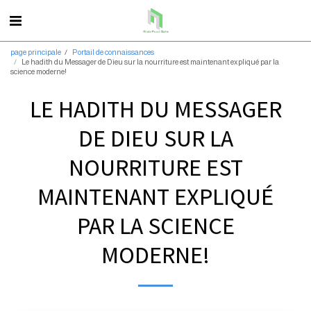
page principale
Portail de connaissances
Le hadith du Messager de Dieu sur la nourriture est maintenant expliqué par la
science moderne!
LE HADITH DU MESSAGER
DE DIEU SUR LA
NOURRITURE EST
MAINTENANT EXPLIQUÉ
PAR LA SCIENCE
MODERNE!