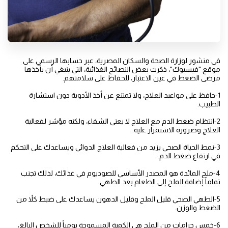
فى منشور لوزارة الصحة والسكان المصرية، عبر حسابها الرسمي على
موقع "فيسبوك"، ذكرت بعض النصائح الغذائية، التي ينبغي أن يأخذها
مرضى الضغط في عين الاعتبار، للحفاظ على سلامتهم.
1-حافظ على مواعيد العلاج، ولا تمتنع عن أخذ الأدوية دون استشارة
الطبيب.
2-انتظام ضغط الدم مع العلاج لا يعني الشفاء، ولكنه مؤشر لفعالية
العلاج وضرورة الاستمرار عليه.
3-نمط الحياة الصحي يزيد من فعالية العلاج الدوائي ويساعدك على التحكم
في ارتفاع ضغط الدم.
4-ملح المائدة هو المصدر الأساسي للصوديوم في غذائك، لذلك تجنب
تماماً إضافة الملح إلى الطعام بعد الطهي.
5-الطهي الصحي قليل الملح وقليل الدهون يساعدك على ضبط كلاً من
الضغط والوزن.
6-خمس جرامات من الملح هي الكمية المسموحة يومياً للشخص البالغ،