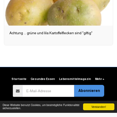
Achtung ... grüne und lila Kartoffelflecken sind "giftig"
Startseite
Gesundes Essen
Lebensmittelmagazin
Mehr
Abonnieren
Copyright © 2026 Alle Rechte vorbehalten. -
Arab Food Gate
Diese Website benutzt Cookies, um bestmögliche Funktionalität
Verstanden!
sicherzustellen.