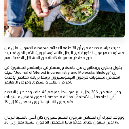
حذرت دراسة جديدة من أن الأنظمة الغذائية منخفضة الدهون تقلل من
مستويات هرمون الذكورة لدى الرجال (التستوستيرون)، الأمر الذي قد يزيد
من مخاطر مجموعة كاملة من المشاكل الصحية لهم.
يقول باحثون بريطانيون من جامعة ورسستر في دراستهم المنشورة في
مجلة "Journal of Steroid Biochemistry and Molecular Biology" إن
انخفاض مستويات هرمون التستوستيرون يرتبط بزيادة مخاطر الإصابة
بأمراض القلب والسكري ومرض ألزهايمر.
وفي عينة من 206 رجال يبلغ متوسط عمرهم 46 عاما، وجد خبراء التغذية
في الجامعة أن الأنظمة الغذائية منخفضة الدهون تخفض مستويات
هرمون التستوستيرون بمعدل 10 إلى 15%.
وووجد الخبراء أن انخفاض هرمون التستوستيرون كان أعلى بالنسبة للرجال
الذين يتبعون نظاما غذائيا نباتيا منخفض الدهون، لنسبة تصل إلى 26%.