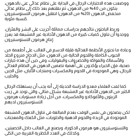
ووضعت هذه الاختبارات الرجال في البداية على نظام غذائي غني بالدهون،
يتكون من 40% من الدهون، ثم نقلتهم بعد ذلك إلى نظام غذائي
منخفض الدهون (20% من الدهون) لتقليل هرمون التستوستيرون
كنسبة مئوية.
وربط الباحثون نتائجهم بدراسات مماثلة أجريت على البشر والفئران،
ووجدوا أن تناول كميات كبيرة من الدهون الأحادية غير المشبعة قد يعزز
إنتاج هرمون التستوستيرون.
وعادة ما تحتوي الأنظمة الغذائية قليلة الدسم في الغالب على أطعمة من
الحبوب الكاملة واللحوم الخالية من الدهون، مثل الدجاج منزوع الجلد
والأسماك والفواكه والخضروات والبقوليات، وفي حين أن هذه خيارات
صحية، فإن الخبراء يؤكدون على أهمية تضمين الدهون في النظام الغذائي
للرجال، وهي الموجودة في اللحوم والمكسرات ومنتجات الألبان، مثل الجبن
والحليب.
كما لفت العلماء معدو الدراسة الحديثة إلى أنه يجب أن يستهلك الرجال
الكثير من الدهون الأحادية غير المشبعة بشكل مثالي، والتي توجد في زيت
الزيتون والأفوكادو والمكسرات، من أجل زيادة مستويات هرمون
التستوستيرون لديهم.
لكن ينصحون في نفس الوقت بعدم المبالغة في تناول الدهون المشبعة
الموجودة في الزبدة واللحوم الدهنية والحلويات، مثل الكعك والمعجنات.
والتستوستيرون هو هرمون الذكورة، ويصنع في الغالب داخل الخصيتين،
وكذلك في الغدد الكظرية القريبة من الكلى.