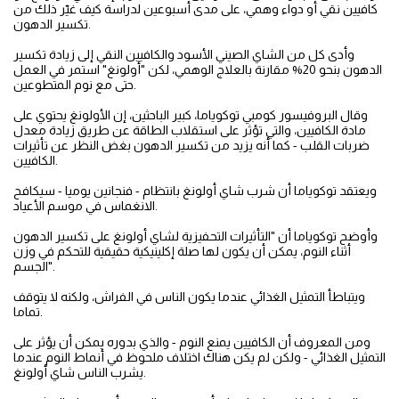
كافيين نقي أو دواء وهمي، على مدى أسبوعين لدراسة كيف غيّر ذلك من
تكسير الدهون.
وأدى كل من الشاي الصيني الأسود والكافيين النقي إلى زيادة تكسير
الدهون بنحو 20% مقارنة بالعلاج الوهمي، لكن "أولونغ" استمر في العمل
حتى مع نوم المتطوعين.
وقال البروفيسور كومبي توكوياما، كبير الباحثين، إن الأولونغ يحتوي على
مادة الكافيين، والتي تؤثر على استقلاب الطاقة عن طريق زيادة معدل
ضربات القلب - كما أنه يزيد من تكسير الدهون بغض النظر عن تأثيرات
الكافيين.
ويعتقد توكوياما أن شرب شاي أولونغ بانتظام - فنجانين يوميا - سيكافح
الانغماس في موسم الأعياد.
وأوضح توكوياما أن "التأثيرات التحفيزية لشاي أولونغ على تكسير الدهون
أثناء النوم، يمكن أن يكون لها صلة إكلينيكية حقيقية للتحكم في وزن
الجسم".
ويتباطأ التمثيل الغذائي عندما يكون الناس في الفراش، ولكنه لا يتوقف
تماما.
ومن المعروف أن الكافيين يمنع النوم - والذي بدوره يمكن أن يؤثر على
التمثيل الغذائي - ولكن لم يكن هناك اختلاف ملحوظ في أنماط النوم عندما
يشرب الناس شاي أولونغ.