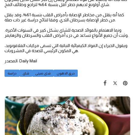
شاي أولونغ لديهم خطر أقل بنسبة 64% لتراجع وظائف المخ.
كما أنه يقلل من مخاطر الإصابة بأمراض القلب بنسبة 61%، وقد يقلل
من خطر الإصابة بسرطان الثدي، وفقا لنتائج دراسة غير ذات صلة.
ونما الاهتمام بالفوائد الصحية للشاي بشكل كبير في السنوات الأخيرة.
وثبت أن جميع الأنواع تساعد في درء أمراض القلب والسرطان والزهايمر.
ويقول الخبراء إن المواد الكيميائية النباتية التي تسمى مركبات الفلافونويد،
هي المكون الرئيسي للصحة في المشروبات.
المصدر: Daily Mail
حرق الدهون
شاى صينى
شاى
دراسة