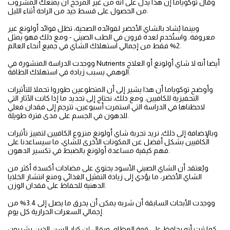
وقال توكوياما إن هذا يدل على أنه من غير المرجح أن يمنعك المشروب
من الحصول على قسط جيد من الراحة أثناء الليل.
وبينما يُشاد بالشاي الأخضر لفوائده الصحية، تظل فوائد أولونغ غير
معروفة. واستُخدم لعدة قرون في الطب الصيني - ومع ذلك فهو يمثل
2% فقط من إجمالي استهلاك الشاي في جميع أنحاء العالم.
ووجدت الدراسة المنشورة في Nutrients أيضا أنه لا شاي أولونغ أو العلاج
الوهمي يسبب زيادة في استهلاك الطاقة.
وأوضح توكوياما أن هذا يشير إلى أن المتطوعين طوروا تحملا للتأثيرات
التحفيزية للكافيين. ومع ذلك، نحتاج إلى تحديد ما إذا كانت الآثار التي
لاحظناها في الدراسة التي استمرت أسبوعين، تترجم إلى فقدان فعلي
للدهون في الجسم على مدى فترة طويلة.
وبالإضافة إلى ذلك، نريد تجربة شاي أولونغ منزوع الكافيين لتمييز تأثيرات
الكافيين بشكل أفضل عن المكونات الأخرى للشاي، ما سيساعدنا على
فهم كيفية مساعدة أولونغ بالضبط في تكسير الدهون.
ويُعتقد أن الشاي الصيني الأسود يحتوي على مضادات أكسدة أكثر من
الشاي الأخضر، ما يؤدي إلى زيادة التمثيل الغذائي ومنع انتشار الخلايا
الدهنية للحفاظ على فقدان الوزن.
ووجدت الأبحاث السابقة أن شربه يمكن أن يحرق ما يصل إلى 3.4% من
إجمالي السعرات الحرارية كل يوم.
كما ثبت أنه يحافظ على قوة العظام. ويقال إن كبار السن الذين يشربون