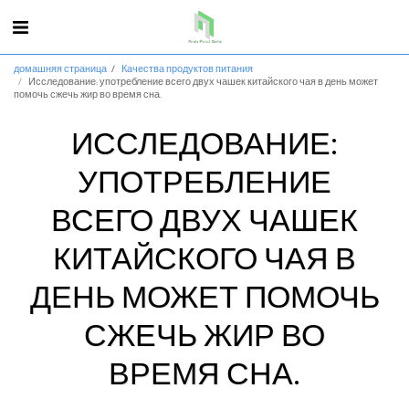
домашняя страница
Качества продуктов питания
Исследование: употребление всего двух чашек китайского чая в день может
помочь сжечь жир во время сна.
ИССЛЕДОВАНИЕ:
УПОТРЕБЛЕНИЕ
ВСЕГО ДВУХ ЧАШЕК
КИТАЙСКОГО ЧАЯ В
ДЕНЬ МОЖЕТ ПОМОЧЬ
СЖЕЧЬ ЖИР ВО
ВРЕМЯ СНА.