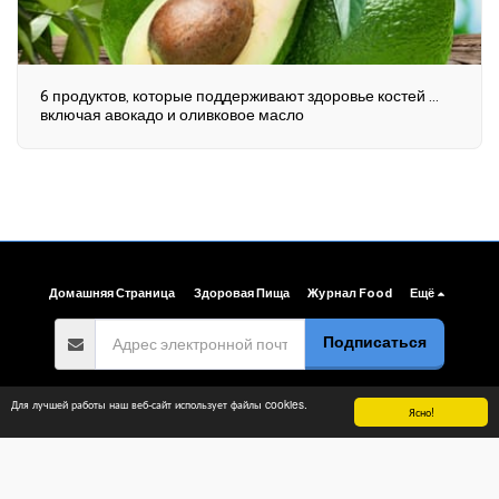
6 продуктов, которые поддерживают здоровье костей ...
включая авокадо и оливковое масло
Домашняя Страница
Здоровая Пища
Журнал Food
Ещё
Подписаться
Авторские права © 2026 Все права защищены -
Arab Food Gate
Для лучшей работы наш веб-сайт использует файлы cookies.
Ясно!