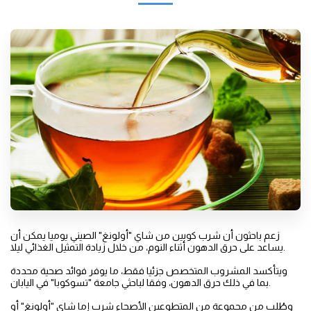
زعم باحثون أن شرب كوبين من شاي "أولونغ" الصيني يوميا يمكن أن
يساعد على حرق الدهون أثناء النوم، من خلال زيادة التمثيل الغذائي ليلا.
ويتأكسد المشروب المتخصص جزئيا فقط، ما يوفر فوائد صحية محددة
بما في ذلك حرق الدهون، وفقا لباحثي جامعة "تسوكوبا" في اليابان.
وطُلب من مجموعة من المتطوعين الأصحاء شرب إما شاي "أولونغ" أو