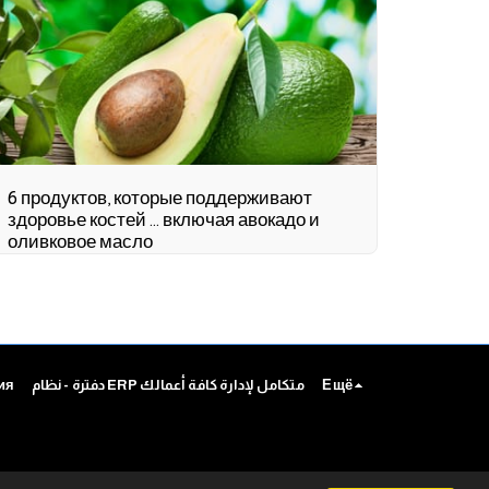
6 продуктов, которые поддерживают
здоровье костей ... включая авокадо и
оливковое масло
ия
دفترة - نظام ERP متكامل لإدارة كافة أعمالك
Ещё