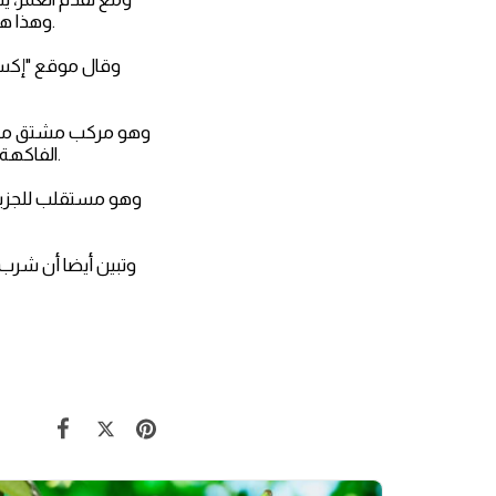
مادة تسمى urolithin A. وهذا هو المركب الأول والوحيد المعروف الذي يمكنه إعادة إنشاء الميتوكوندريا.
 في فقدان القوة
الفاكهة مثل الرمان، يمكن أن يبطئ هذه العملية عن طريق تحسين أداء الميتوكوندريا، مراكز قوة الخلايا.
 ثبت أن العصير يوفر