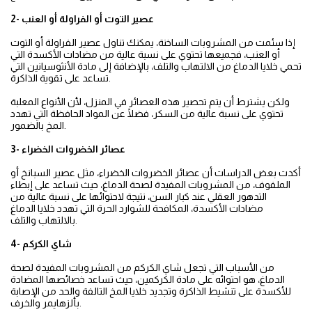
2- عصير التوت أو الفراولة أو العنب
إذا سئمت من المشروبات الساخنة، يمكنك تناول عصير الفراولة أو التوت
أو العنب، فجميعها تحتوي على نسبة عالية من مضادات الأكسدة التي
تحمي خلايا الدماغ من الالتهاب والتلف، بالإضافة إلى مادة الأنثوسيانين التي
تساعد على تقوية الذاكرة.
ولكن يشترط أن يتم تحصير هذه العصائر في المنزل، لأن الأنواع المعلبة
تحتوي على نسبة عالية من السكر، فضلًا عن المواد الحافظة التي تهدد
المخ بالضمور.
3- عصائر الخضروات الخضراء
أكدت بعض الدراسات أن عصائر الخضروات الخضراء، مثل عصير السبانخ أو
الملفوف، من المشروبات المفيدة لصحة الدماغ، حيث تساعد على إبطاء
التدهور العقلي عند كبار السن، نتيجة لاحتوائها على نسبة عالية من
مضادات الأكسدة، المكافحة للشوارد الحرة التي تهدد خلايا الدماغ
بالالتهاب والتلف.
4- شاي الكركم
من الأسباب التي تجعل شاي الكركم من المشروبات المفيدة لصحة
الدماغ، هو احتوائه على مادة الكركمين، حيث تساعد خصائصها المضادة
للأكسدة على تنشيط الذاكرة وتجديد خلايا المخ التالفة والحد من الإصابة
بألزهايمر والخرف.