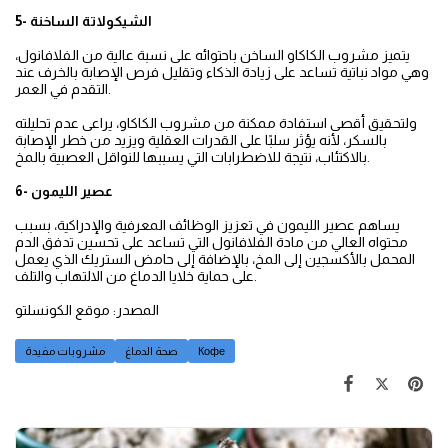
5- الشيكولاتة الساخنة
يتميز مشروب الكاكاو الساخن باحتوائه على نسبة عالية من الفلافانول،
وهي مواد نباتية تساعد على زيادة الذكاء وتقليل فرص الإصابة بالخرف عند
التقدم في العمر.
ولتحقيق أقصى استفادة ممكنة من مشروب الكاكاو، يراعى عدم تحليلته
بالسكر، لأنه يؤثر سلبًا على القدرات العقلية ويزيد من خطر الإصابة
بالاكتئاب، نتيجة للاضطرابات التي يسببها للنواقل العصبية بالمخ.
6- عصير الليمون
يساهم عصير الليمون في تعزيز الوظائف المعرفية والإدراكية، بسبب
محتواه العالي من مادة الفلافانول التي تساعد على تحسين تدفق الدم
المحمل بالأكسجين إلى المخ، بالإضافة إلى حامض الستريك الذي يعمل
على حماية خلايا الدماغ من الالتهاب والتلف.
المصدر: موقع الكونسلتو
Кофе
صحة الدماغ
مشروبات مفيدة