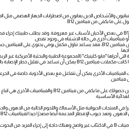
لنباتيون والأشخاص الذين يعانون من اضطرابات الجهاز الهضمي مثل الد
على ما يكفي من فيتامين B12.
ويحدث نقص فيتامين B12 في بعض الأحيان لأسباب غير معروفة. وقد يطلب طبيبك إج
وإذا كنت تعاني من نقص فيتامين B12، فقد يساعد تناول مكمل يومي يحتوي على 
جها.
ة التي أجراها "مايو كلينيك" (المجموعة الطبية والبحثية الأمريكية غير ال
B يمكن أن تساعد في تقليل خطر الإصابة بالاكتئاب.
B12 ومكملات الفيتامينات الأخرى يمكن أن تتفاعل مع بعض الأدوية، خاصة في الجر
فيتامين.
وأفضل طريقة للتأكد من حصولك على ما يكفي من فيتامين B12 والفيتا
غذائية الأساسية.
 فيتامين B12 وفيرا في المنتجات الحيوانية مثل الأسماك واللحوم الخالية من الدهون
 وتعد حبوب الإفطار المدعمة أيضا مصدرًا جيدا لفيتامينات B12 وفيتامينات B الأخرى.
وجدير بالذكر أن دور فيتامينات B في الاكتئاب غير واضح وهناك حاجة إلى إجراء المزيد 