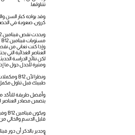
تتناولها.
وقد يواجه كبار السن وا
كرون، صعوبة في الحصول 
مستويات فيتامين B12 أو فيتامينات أخرى في حالة الاشتباه في وجود نقص.
العناصر الغذائية التي يحتا
لكن نتائج الدراسة الحديث
ومثيرة للجدل حول ما إذا كانت مكملات فيتامين 12
ونظرا لأن 
طبيبك قبل تناول مكمل 
يتضمن مصادر العناصر ال
ويكون
قليل الدسم والخالي من الدهون.