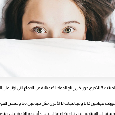
يلعب فيتامين B12 وفيتامينات B الأخرى دورا في إنتاج المواد الكيميائية في الدماغ التي ت
ثل فيتامين B6 وحمض الفوليك بالاكتئاب.
ستويات الفيتامين عن اتباع نظام غذائي سيء أو عدم القدرة على امتصا