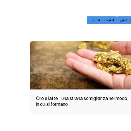
اضطراب نفسى
Oro e latte... una strana somiglianza nel modo
in cui si formano