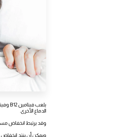
الدماغ الأخرى.
وقد يرتبط انخفاض مستويات فيتامين B12 وفيتامينات B الأخرى م
ويمكن أن ينتج انخفاض م