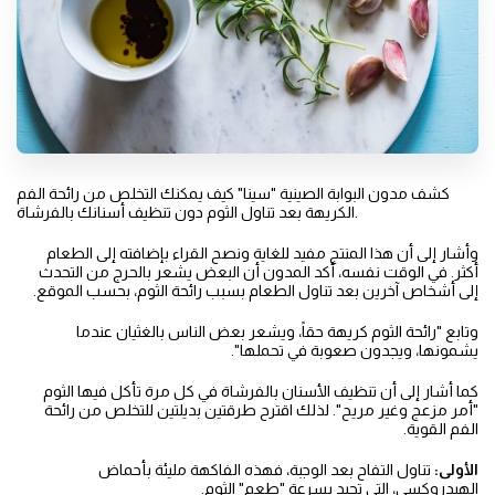
كشف مدون البوابة الصينية "سينا" كيف يمكنك التخلص من رائحة الفم
الكريهة بعد تناول الثوم دون تنظيف أسنانك بالفرشاة.
وأشار إلى أن هذا المنتج مفيد للغاية ونصح القراء بإضافته إلى الطعام
أكثر. في الوقت نفسه، أكد المدون أن البعض يشعر بالحرج من التحدث
إلى أشخاص آخرين بعد تناول الطعام بسبب رائحة الثوم، بحسب الموقع.
وتابع "رائحة الثوم كريهة حقاً، ويشعر بعض الناس بالغثيان عندما
يشمونها، ويجدون صعوبة في تحملها".
كما أشار إلى أن تنظيف الأسنان بالفرشاة في كل مرة تأكل فيها الثوم
"أمر مزعج وغير مريح". لذلك اقترح طرقتين بديلتين للتخلص من رائحة
الفم القوية.
الأولى:
تناول التفاح بعد الوجبة، فهذه الفاكهة مليئة بأحماض
الهيدروكسي، التي تحيد بسرعة "طعم" الثوم.