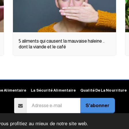
5 aliments qui causent la mauvaise haleine ..
dont la viande et le café
e Alimentaire
La Sécurité Alimentaire
Qualité De La Nourriture
S'abonner
Droits d'auteur © 2026 Tous droits réservés -
Arab Food Gate
vous profitiez au mieux de notre site web.