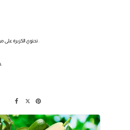
تحتوي الكزبرة على مركبات مضادة للميكروبات قد تساعد في محاربة بعض أنواع العدوى والأمراض المنقولة بالغذاء .
قد يكون للكزبرة العديد من الفوائد الجلدية، بما في ذلك الطفح الجلدي الخفيف مثل التهاب الجلد.