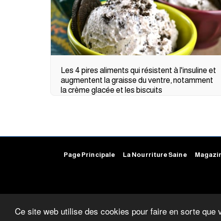
Les 4 pires aliments qui résistent à l'insuline et
augmentent la graisse du ventre, notamment
la crème glacée et les biscuits
Page Principale
La Nourriture Saine
Magazin
Ce site web utilise des cookies pour faire en sorte que 