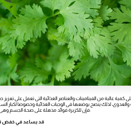
لى كمية عالية من الفيتامينات والعناصر الغذائية التى تعمل على تعزي
والعدوى، لذلك ينصح بوضعها فى الوجبات الغذائية وخصوصا لكبار ال
ذكره موقع healthline فإن للكزبرة فوائد مذهلة على صحة الجسم وهى:
1:قد يساعد في خفض ن