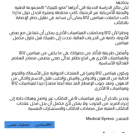
يحتاجها.
لكن نتائج الدراسة الحديثة التي أجراها "مايو كلينيك" (المجموعة الطبية
والبحثية الأمريكية غير الربحية)، كانت مختلطة ومثيرة للجدل حول ما إذا
كانت مكملات فيتامين B12 يمكن أن تساعد في تقليل خطر الإصابة
بالاكتئاب.
ونظرا لأن B12 ومكملات الفيتامينات الأخرى يمكن أن تتفاعل مع بعض
الأدوية، خاصة في الجرعات العالية، تحدث إلى طبيبك قبل تناول مكمل
فيتامين.
وأفضل طريقة للتأكد من حصولك على ما يكفي من فيتامين B12
والفيتامينات الأخرى هي اتباع نظام غذائي صحي يتضمن مصادر العناصر
الغذائية الأساسية.
ويكون فيتامين B12 وفيرا في المنتجات الحيوانية مثل الأسماك واللحوم
الخالية من الدهون والدواجن والبيض والحليب قليل الدسم والخالي من
الدهون. وتعد حبوب الإفطار المدعمة أيضا مصدرًا جيدا لفيتامينات B12
وفيتامينات B الأخرى.
وجدير بالذكر أن دور فيتامينات B في الاكتئاب غير واضح وهناك حاجة إلى
إجراء المزيد من البحوث. ولا يمكن لأي مكمل أن يحل محل علاجات
الاكتئاب المثبتة مثل مضادات الاكتئاب والاستشارات النفسية.
المصدر: Medical Xpress
فيتامينB12
اضطراب نفسى