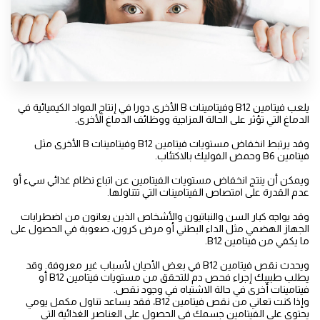
يلعب فيتامين B12 وفيتامينات B الأخرى دورا في إنتاج المواد الكيميائية في
الدماغ التي تؤثر على الحالة المزاجية ووظائف الدماغ الأخرى.
وقد يرتبط انخفاض مستويات فيتامين B12 وفيتامينات B الأخرى مثل
فيتامين B6 وحمض الفوليك بالاكتئاب.
ويمكن أن ينتج انخفاض مستويات الفيتامين عن اتباع نظام غذائي سيء أو
عدم القدرة على امتصاص الفيتامينات التي تتناولها.
وقد يواجه كبار السن والنباتيون والأشخاص الذين يعانون من اضطرابات
الجهاز الهضمي مثل الداء البطني أو مرض كرون، صعوبة في الحصول على
ما يكفي من فيتامين B12.
ويحدث نقص فيتامين B12 في بعض الأحيان لأسباب غير معروفة. وقد
يطلب طبيبك إجراء فحص دم للتحقق من مستويات فيتامين B12 أو
فيتامينات أخرى في حالة الاشتباه في وجود نقص.
وإذا كنت تعاني من نقص فيتامين B12، فقد يساعد تناول مكمل يومي
يحتوي على الفيتامين جسمك في الحصول على العناصر الغذائية التي