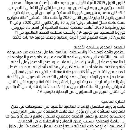
كانون الأول 2019 للمرة الأولى عن وجود حالات إصابة مجهولة المصدر
بالتهاب رئوي في ووهان، الصين. وسرعان ما تبيّن أنّ التفشي الناجم عن
ذلك كان مصدره فيروس كورونا المستجدّ. وأُفيد عن أول إصابة خارج
الصين بتاريخ 13 يناير/كانون الثاني 2020 وأعلنت حالة التفشي "حالة طوارئ
صحة عامة محلّ اهتمام دولي" بتاريخ 30 يناير/كانون الثاني 2020. وفي 11
فبراير/شباط 2020، أعلنت منظمة الصحة العالمية أنّ اسم داء فيروس
كورونا المستجد هو كوفيد-19. وأعلنت منظمة الصحة العالمية في 11
مارس/آذار نتيجة التقييم الذي أجرته إمكانية وصف كوفيد-19 بأنه جائحة.
التهديد المحدق بسلامة الأغذية
تنطوي جائحة كوفيد-19 والاستجابة العالمية لها على تحديات غير مسبوقة
بالنسبة إلىالآليات التي تضمن سلامة الأغذية من مرحلة وضع المواصفات
العالمية وصولاً إلى الإشراف على العمليات. ويتصدر الحصول على أغذية
آمنة ومغذية اهتمامات المستهلكين في مختلف أنحاء العالم حيث يضطر
العديد من الأشخاص، أياً كانت مرحلة تنمية البلد الذي يعيشون فيه، إلى
إمضاء مزيد من الوقت وبذل جهد إضافي للتخطيط للحصول على الأغذية
وشرائها. وقد ازدادت درجة الوعي إزاء شروط النظافة ودورها في انتقال
الأمراض وتُطرح الأسئلة حالياً حول ما إذا كانت الأغذية قادرة على تأدية دورٍ
في انتقال الفيروس المسؤول عن الإصابة بكوفيد-19.
التجارة العالمية
عانت بدورها سلاسل الإمداد العالمية للأغذية من ضغوطات في ظلّ
المخاوف السائدة من أن تؤدي التفاعلات المعقدة التي تعني المزارعين
والمسالخ ومصانع تجهيز الأغذية وعمليات الشحن والبيع بالتجزئة وسواها
إلى تباطؤ اقتصادي بسبب إغلاق الموانئ أو الاختلالات في الخدمات
اللوجستية، أو الإمدادات الغذائية نتيجة إصابة العمال بكوفيد-19 على طول