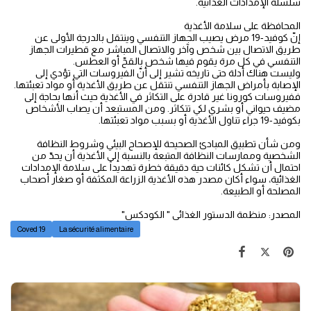
سلسلة الإمدادات الغذائية.
المحافظة على سلامة الأغذية
إنّ كوفيد-19 مرض يصيب الجهاز التنفسي وينتقل بالدرجة الأولى عن
طريق الاتصال بين شخص وآخر والاتصال المباشر مع قطيرات الجهاز
التنفسي في كل مرة يقوم فيها شخص بالقحّ أو العطس.
وليست هناك أدلة حتى تاريخه تشير إلى أنّ الفيروسات التي تؤدي إلى
الإصابة بأمراض الجهاز التنفسي تنتقل عن طريق الأغذية أو مواد تعبئتها.
ففيروسات كورونا غير قادرة على التكاثر في الأغذية حيث أنها بحاجة إلى
مضيف حيواني أو بشري لكي تتكاثر. ومن المستبعد أن يصاب الأشخاص
بكوفيد-19 جراء تناول الأغذية أو بسبب مواد تعبئتها.
ومن شأن تطبيق المبادئ الصحيحة للإصحاح البيئي وشروط النظافة
الشخصية وممارسات النظافة المتبعة بالنسبة إلى الأغذية أن يحدّ من
احتمال أن تشكل كائنات حية دقيقة خطرة تهديداً على سلامة الإمدادات
الغذائية، سواء أكان مصدر هذه الأغذية الزراعة المكثفة أو صغار أصحاب
المصلحة أو الطبيعة.
المصدر: منظمة الدستور الغذائى " الكودكس"
Coved 19
La sécurité alimentaire