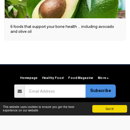
6 foods that support your bone health ... including avocado
and olive oil
Homepage
Healthy Food
Food Magazine
More
Subscribe
Copyright © 2026 All rights reserved -
Arab Food Gate
This website uses cookies to ensure you get the best
Got it!
experience on our website