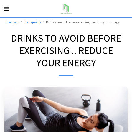
Homepage
Food quality
Drinks to avoid before exercising .. reduce your energy
DRINKS TO AVOID BEFORE
EXERCISING .. REDUCE
YOUR ENERGY