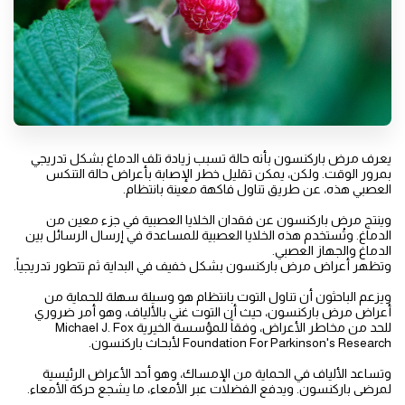
يعرف مرض باركنسون بأنه حالة تسبب زيادة تلف الدماغ بشكل تدريجي
بمرور الوقت. ولكن، يمكن تقليل خطر الإصابة بأعراض حالة التنكس
العصبي هذه، عن طريق تناول فاكهة معينة بانتظام.
وينتج مرض باركنسون عن فقدان الخلايا العصبية في جزء معين من
الدماغ. وتُستخدم هذه الخلايا العصبية للمساعدة في إرسال الرسائل بين
الدماغ والجهاز العصبي.
وتظهر أعراض مرض باركنسون بشكل خفيف في البداية ثم تتطور تدريجياً.
ويزعم الباحثون أن تناول التوت بانتظام هو وسيلة سهلة للحماية من
أعراض مرض باركنسون، حيث أن التوت غني بالألياف، وهو أمر ضروري
للحد من مخاطر الأعراض، وفقاً للمؤسسة الخيرية Michael J. Fox
Foundation For Parkinson's Research لأبحاث باركنسون.
وتساعد الألياف في الحماية من الإمساك، وهو أحد الأعراض الرئيسية
لمرضى باركنسون. ويدفع الفضلات عبر الأمعاء، ما يشجع حركة الأمعاء.