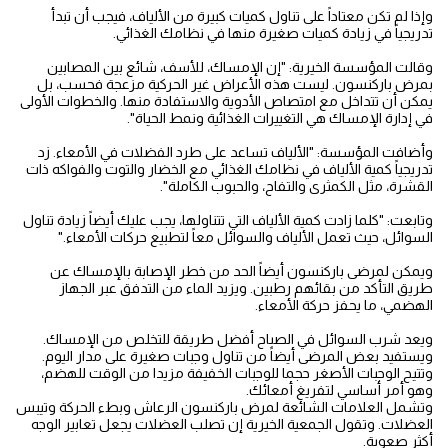
وإذا لم تكن معتاداً على تناول كميات كبيرة من الألياف، فيجب أن تبدأ
تدريجياً في زيادة كميات صغيرة منها في نظامك الغذائي.
وقالت المؤسسة الخيرية: "إن الإمساك، للأسف، شائع بين المصابين
بمرض باركنسون. ليست هذه الأعراض غير الحركية مزعجة فحسب، بل
يمكن أن تتداخل مع امتصاص الأدوية والاستفادة منها. والخطوات الأولى
في إدارة الإمساك هي التغييرات الغذائية ونمط الحياة".
وأضافت المؤسسة: "الألياف تساعد على طرد الفضلات في الأمعاء. زد
تدريجياً كمية الألياف في نظامك الغذائي مع الخضار والتوت والفواكه ذات
القشرة، مثل الكمثرى والتفاح، والحبوب الكاملة".
وتابعت: "كلما زادت كمية الألياف التي تتناولها، يجب عليك أيضاً زيادة تناول
السوائل، حيث تعمل الألياف والسوائل معاً لتطبيع حركات الأمعاء."
ويمكن لمرضى باركنسون أيضاً الحد من خطر الإصابة بالإمساك عن
طريق التأكد من بقائهم رطبين. ويزيد الماء من التدفق عبر الجهاز
الهضمي، ما يحفز حركة الأمعاء.
ويعد شرب السوائل في الصباح أفضل طريقة للتخلص من الإمساك.
ويستفيد بعض المرضى أيضاً من تناول وجبات صغيرة على مدار اليوم.
وتتيح الوجبات الأصغر حجما للوجبات الخفيفة مزيدا من الوقت للهضم،
وهو أمر أساسي لتفريغ أمعائك.
وتشمل العلامات الشائعة لمرض باركنسون الرعاش وبطء الحركة وتيبس
العضلات. وتقول الجمعية الخيرية إن تصلب العضلات يجعل تعابير الوجه
أكثر صعوبة.