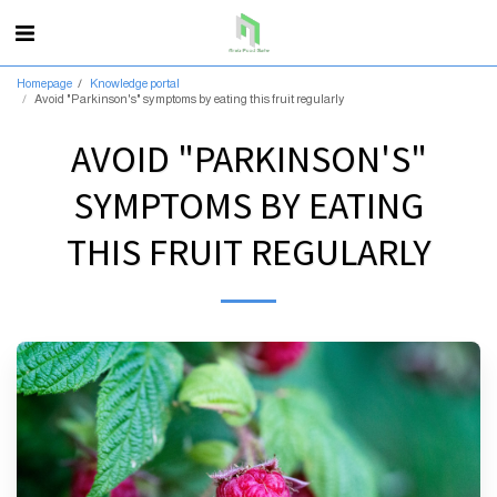
Homepage
Knowledge portal
Avoid "Parkinson's" symptoms by eating this fruit regularly
AVOID "PARKINSON'S"
SYMPTOMS BY EATING
THIS FRUIT REGULARLY