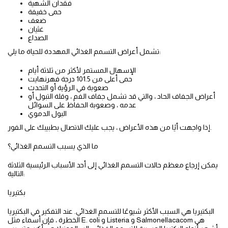
فقدان الشهية
حمى خفيفة
ضعف
غثيان
الصداع
تشمل أعراض التسمم الغذائي المهددة للحياة ما يلي:
الإسهال المستمر لأكثر من ثلاثة أيام
حمى أعلى من 101.5 درجة فهرنهايت
صعوبة في الرؤية أو التحدث
أعراض الجفاف الحاد ، والتي قد تشمل جفاف الفم ، وقلة التبول أو
عدمه ، وصعوبة الحفاظ على السوائل
البول الدموي
إذا واجهت أيًا من هذه الأعراض ، يجب عليك الاتصال بطبيبك على الفور.
ما الذي يسبب التسمم الغذائي؟
يمكن إرجاع معظم حالات التسمم الغذائي إلى أحد الأسباب الرئيسية الثلاثة
التالية:
بكتيريا
البكتيريا هي السبب الأكثر شيوعًا للتسمم الغذائي. عند التفكير في البكتيريا
الخطرة ، فإن أسماء مثل E. coli و Listeria و Salmonellacacom هى