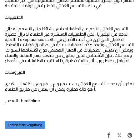
أشهر أنواع البكتريا المسببة للتسمم الغذائى. السالمونيلا هي أكبر متسبب
في حالات التسمم الغذائي الخطيرة في الولايات المتحدة.
الطفيليات
التسمم الغذائي الناجم عن الطفيليات ليس شائعًا مثل التسمم الغذائي
الناجم عن البكتيريا ، لكن الطفيليات المنتشرة عبر الطعام لا تزال خطيرة
للغاية. Toxoplasmais الطفيلي الذي يُرى في أغلب الأحيان في حالات
التسمم الغذائي. وتوجد هذه الطفيليات عادةً في صناديق فضلات القطط.
ويمكن أن تعيش الطفيليات في الجهاز الهضمي دون اكتشافها لسنوات.
ومع ذلك ، فإن الأشخاص الذين يعانون من ضعف جهاز المناعة والنساء
الحوامل يخاطرون بآثار جانبية خطيرة إذا استقرت الطفيليات في الأمعاء.
الفيروسات
يمكن أن يحدث التسمم الغذائي بسبب فيروس. فيروس الالتهاب الكبدي
أ هو حالة خطيرة يمكن أن تنتقل عن طريق الطعام.
المصدر : healthline
Lebensmittelvergiftung