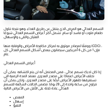
التسمم الغذائى هو المرض الذي ينتقل عن طريق الغذاء ،وهو نتيجة تناول
طعام ملوث أو فاسد أو سام. تشمل أكثر أعراض التسمم الغذائي شيوعًا
الغثيان والقيء والإسهال.
ووفقًا لمصادر موثوق به لمراكز مكافحة الأمراض والوقاية منها (CDC) ،
فإن 1 من كل 6 أمريكيين سيصابون ببعض أشكال التسمم الغذائي كل
عام.
أعراض التسمم الغذائي
إذا كان لديك تسمم غذائي ، فمن المحتمل أنه لن يتم اكتشافه. يمكن أن
تختلف الأعراض اعتمادًا على مصدر العدوى. تعتمد المدة الزمنية التي
تستغرقها ظهور الأعراض أيضًا على مصدر العدوى ، ولكن يمكن أن
تتراوح من ساعة واحدة إلى 28 يومًا. تتضمن الحالات الشائعة للتسمم
الغذائي عادة ثلاثة على الأقل من الأعراض التالية:
المغص
إسهال
التقيؤ