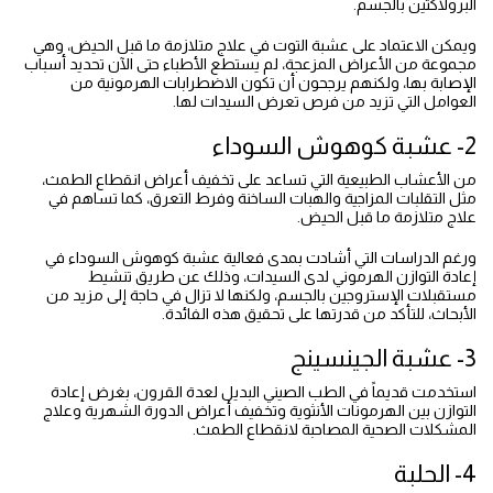
البرولاكتين بالجسم.
ويمكن الاعتماد على عشبة التوت في علاج متلازمة ما قبل الحيض، وهي
مجموعة من الأعراض المزعجة، لم يستطع الأطباء حتى الآن تحديد أسباب
الإصابة بها، ولكنهم يرجحون أن تكون الاضطرابات الهرمونية من
العوامل التي تزيد من فرص تعرض السيدات لها.
2- عشبة كوهوش السوداء
من الأعشاب الطبيعية التي تساعد على تخفيف أعراض انقطاع الطمث،
مثل التقلبات المزاجية والهبات الساخنة وفرط التعرق، كما تساهم في
علاج متلازمة ما قبل الحيض.
ورغم الدراسات التي أشادت بمدى فعالية عشبة كوهوش السوداء في
إعادة التوازن الهرموني لدى السيدات، وذلك عن طريق تنشيط
مستقبلات الإستروجين بالجسم، ولكنها لا تزال في حاجة إلى مزيد من
الأبحاث، للتأكد من قدرتها على تحقيق هذه الفائدة.
3- عشبة الجينسينج
استخدمت قديماً في الطب الصيني البديل لعدة القرون، بغرض إعادة
التوازن بين الهرمونات الأنثوية وتخفيف أعراض الدورة الشهرية وعلاج
المشكلات الصحية المصاحبة لانقطاع الطمث.
4- الحلبة