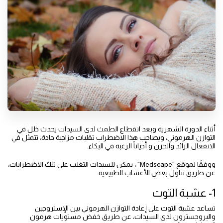
أثناء الدورة الشهرية وبعد انقطاع الطمث لدى السيدات يحدث خلل في
التوازن الهرموني، ويصاحب هذا الاضطراب تقلبات مزاجية حادة، تتمثل في
الانفعال الزائد والحزن و أحياناً الرغبة في البكاء.
ووفقًا لموقع "Medscape" ، يمكن للسيدات التغلب على تلك الاضطرابات،
عن طريق تناول بعض الأعشاب الطبيعية.
1- عشبة التوت
تساعد عشبة التوت على إعادة التوازن الهرموني بين الإستروجين
والبروجسترون لدى السيدات، عن طريق خفض مستويات هرمون