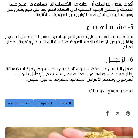
أكدت بعض الدراسات أن الحلبة من الأعشاب التي تساهم في علاج عسر
الطمث وتحسين الرغبة الجنسية لدى النساء، لاحتوائها على فيتويستروغنز،
وهو إستروجين نباتي يعيد التوازن بين الهرمونات الأنثوية.
5- عشبة الهندباء
تساعد عشبة الهندباء على تنظيم الهرمونات وتطهير الجسم من السموم
وتقليل فرص الإصابة بالإمساك وضبط نسبة السكر بالدم وتقوية الجهاز
المناعي.
6- الزنجبيل
يعمل الزنجبيل على خفض البروستاجلاندين بالجسم، وهي مركبات كيميائية
إذا ارتفعت مستوياتها عن الحد الطبيعي، تتسبب في الإخلال بالتوازن
الهرموني وتفاقم الأعراض المصاحبة لمتلازمة ما قبل الحيض.
المصدر: موقع الكونسلتو
السيدات
الهرمونات
اعشاب طبيعية