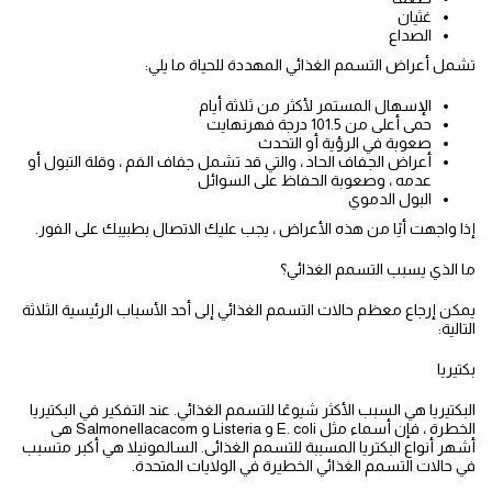
غثيان
الصداع
تشمل أعراض التسمم الغذائي المهددة للحياة ما يلي:
الإسهال المستمر لأكثر من ثلاثة أيام
حمى أعلى من 101.5 درجة فهرنهايت
صعوبة في الرؤية أو التحدث
أعراض الجفاف الحاد ، والتي قد تشمل جفاف الفم ، وقلة التبول أو
عدمه ، وصعوبة الحفاظ على السوائل
البول الدموي
إذا واجهت أيًا من هذه الأعراض ، يجب عليك الاتصال بطبيبك على الفور.
ما الذي يسبب التسمم الغذائي؟
يمكن إرجاع معظم حالات التسمم الغذائي إلى أحد الأسباب الرئيسية الثلاثة
التالية:
بكتيريا
البكتيريا هي السبب الأكثر شيوعًا للتسمم الغذائي. عند التفكير في البكتيريا
الخطرة ، فإن أسماء مثل E. coli و Listeria و Salmonellacacom هى
أشهر أنواع البكتريا المسببة للتسمم الغذائى. السالمونيلا هي أكبر متسبب
في حالات التسمم الغذائي الخطيرة في الولايات المتحدة.