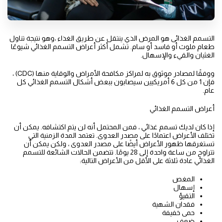
التسمم الغذائى هو المرض الذي ينتقل عن طريق الغذاء ،وهو نتيجة تناول
طعام ملوث أو فاسد أو سام. تشمل أكثر أعراض التسمم الغذائي شيوعًا
الغثيان والقيء والإسهال.
ووفقًا لمصادر موثوق به لمراكز مكافحة الأمراض والوقاية منها (CDC) ،
فإن 1 من كل 6 أمريكيين سيصابون ببعض أشكال التسمم الغذائي كل
عام.
أعراض التسمم الغذائي
إذا كان لديك تسمم غذائي ، فمن المحتمل أنه لن يتم اكتشافه. يمكن أن
تختلف الأعراض اعتمادًا على مصدر العدوى. تعتمد المدة الزمنية التي
تستغرقها ظهور الأعراض أيضًا على مصدر العدوى ، ولكن يمكن أن
تتراوح من ساعة واحدة إلى 28 يومًا. تتضمن الحالات الشائعة للتسمم
الغذائي عادة ثلاثة على الأقل من الأعراض التالية:
المغص
إسهال
التقيؤ
فقدان الشهية
حمى خفيفة
ضعف